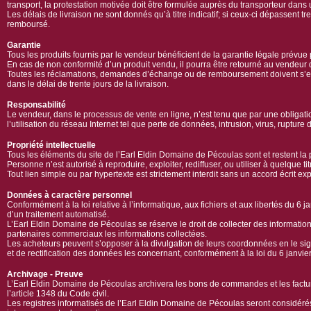
transport, la protestation motivée doit être formulée auprès du transporteur dans u
Les délais de livraison ne sont donnés qu’à titre indicatif; si ceux-ci dépassent t
remboursé.
Garantie
Tous les produits fournis par le vendeur bénéficient de la garantie légale prévue p
En cas de non conformité d’un produit vendu, il pourra être retourné au vendeur 
Toutes les réclamations, demandes d’échange ou de remboursement doivent s’eff
dans le délai de trente jours de la livraison.
Responsabilité
Le vendeur, dans le processus de vente en ligne, n’est tenu que par une obliga
l’utilisation du réseau Internet tel que perte de données, intrusion, virus, rupture
Propriété intellectuelle
Tous les éléments du site de l’Earl Eldin Domaine de Pécoulas sont et restent la 
Personne n’est autorisé à reproduire, exploiter, rediffuser, ou utiliser à quelque t
Tout lien simple ou par hypertexte est strictement interdit sans un accord écrit e
Données à caractère personnel
Conformément à la loi relative à l’informatique, aux fichiers et aux libertés du 6 j
d’un traitement automatisé.
L’Earl Eldin Domaine de Pécoulas se réserve le droit de collecter des informations 
partenaires commerciaux les informations collectées.
Les acheteurs peuvent s’opposer à la divulgation de leurs coordonnées en le sig
et de rectification des données les concernant, conformément à la loi du 6 janvie
Archivage - Preuve
L’Earl Eldin Domaine de Pécoulas archivera les bons de commandes et les facture
l’article 1348 du Code civil.
Les registres informatisés de l’Earl Eldin Domaine de Pécoulas seront considé